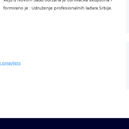
keju u Novom Sadu održana je osnivačka skupština i
formirano je : Udruženje profesionalnih lađara Srbije.
i prijavljeni
.