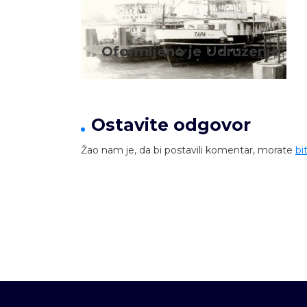
Oformljeno je Udruženje
Ostavite odgovor
Žao nam je, da bi postavili komentar, morate
bit