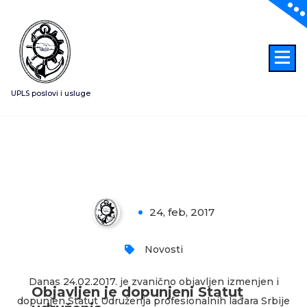
Skoči
na
sadržaj
UPLS poslovi i usluge
Objavljen je dopunjeni Statut
udruženja
24, feb, 2017
0
Novosti
Danas 24.02.2017. je zvanično objavljen izmenjen i
Objavljen je dopunjeni Statut
dopunjen Statut Udruženja profesionalnih lađara Srbije