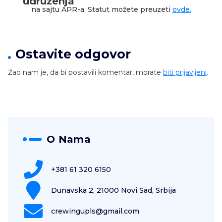
udruženja
na sajtu APR-a. Statut možete preuzeti
ovde.
Ostavite odgovor
Žao nam je, da bi postavili komentar, morate
biti prijavljeni
.
O Nama
+381 61 320 6150
Dunavska 2, 21000 Novi Sad, Srbija
crewingupls@gmail.com