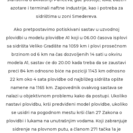
azotare i terminali naftne industrije, kao i potreba za
sidrištima u zoni Smedereva.
Ako pretpostavimo potiskivani sastav u uzvodnoj
plovidbi u modelu plovidbe A1 koji u 06.00 časova isplovi
sa sidrišta Veliko Gradište na 1059 km i plovi prosečnom
brzinom od 6 km na čas dozvoljenih 14 sati u okviru
modela A1, sastav će do 20.00 kada treba da se zaustavi
preći 84 km odnosno biće na poziciji 1143 km odnosno
22 km oko 4 sata plovidbe od najbližeg sidrišta opšte
namene na 1165 km. Zapovednik ovakvog sastava se
nalazi u objektivnom problemu kako da postupi. Ukoliko
nastavi plovidbu, krši predviđeni model plovidbe, ukoliko
se usidri na pogodnom mestu krši član 27 Zakona o
plovidbi i lukama na unutrašnjim vodama. Koji zabranjuje
sidrenje na plovnom putu, a članom 271 tačka 1a je