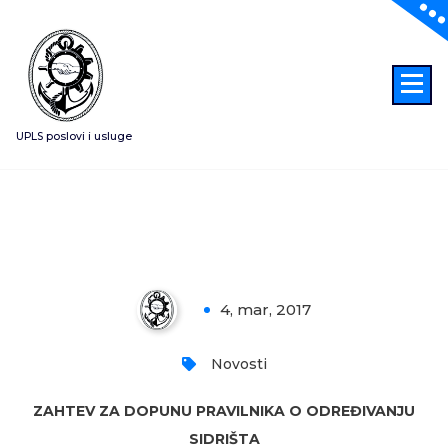
Skoči
na
sadržaj
UPLS poslovi i usluge
Zahtev ministarstvu – dopuna
pravilnika o određivanju sidrišta
4, mar, 2017
0
Novosti
ZAHTEV ZA DOPUNU PRAVILNIKA O ODREĐIVANJU
SIDRIŠTA