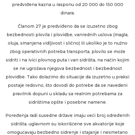
predviđena kazna u rasponu od 20 000 do 150 000
dinara.
Članom 27 je predviđeno da se izuzetno zbog
bezbednosti plovila i plovidbe, vanrednih uslova (magla,
oluja, smanjena vidljivost i slično) ili ukoliko je to nužno
zbog operativnih potreba transporta, plovilo se može
sidriti i na ivici plovnog puta i van sidrišta, na način kojim
se ne ugrožava njegova bezbednost i bezbednost
plovidbe. Tako dolazimo do situacije da izuzetno u praksi
postaje redovno, što dovodi do potrebe da se navedeni
pravilnik dopuni u skladu sa realnim potrebama za
sidrištima opšte i posebne namene.
Poređenja radi susedne države imaju veći broj određenih
sidrišta, uglavnom su iskorišćene sve akvatorije koje
omogućavaju bezbedno sidrenje i stajanje i nesmetano