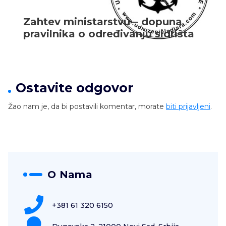
Zahtev ministarstvu – dopuna
pravilnika o određivanju sidrišta
Ostavite odgovor
Žao nam je, da bi postavili komentar, morate
biti prijavljeni
.
O Nama
+381 61 320 6150