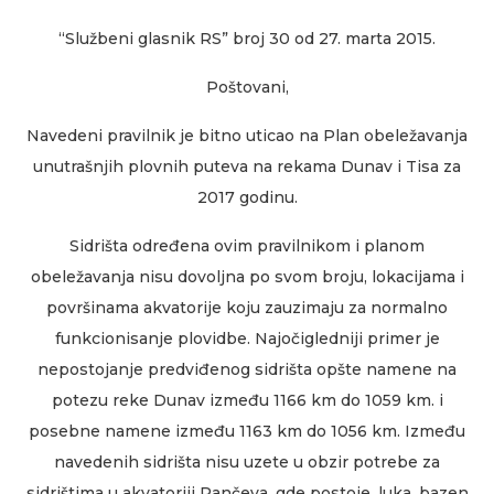
“Službeni glasnik RS” broj 30 od 27. marta 2015.
Poštovani,
Navedeni pravilnik je bitno uticao na Plan obeležavanja
unutrašnjih plovnih puteva na rekama Dunav i Tisa za
2017 godinu.
Sidrišta određena ovim pravilnikom i planom
obeležavanja nisu dovoljna po svom broju, lokacijama i
površinama akvatorije koju zauzimaju za normalno
funkcionisanje plovidbe. Najočigledniji primer je
nepostojanje predviđenog sidrišta opšte namene na
potezu reke Dunav između 1166 km do 1059 km. i
posebne namene između 1163 km do 1056 km. Između
navedenih sidrišta nisu uzete u obzir potrebe za
sidrištima u akvatoriji Pančeva, gde postoje, luka, bazen