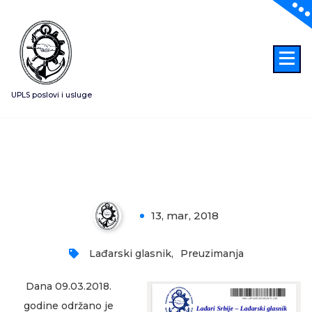
Skoči
na
sadržaj
UPLS poslovi i usluge
Lađarski glasnik broj 1
13, mar, 2018
0
Lađarski glasnik
,
Preuzimanja
Dana 09.03.2018.
godine održano je