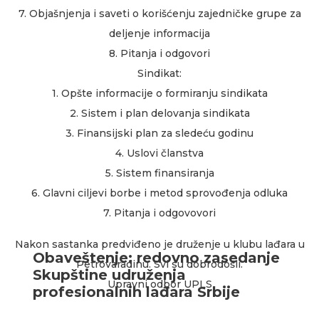
7. Objašnjenja i saveti o korišćenju zajedničke grupe za
deljenje informacija
8. Pitanja i odgovori
Sindikat:
1. Opšte informacije o formiranju sindikata
2. Sistem i plan delovanja sindikata
3. Finansijski plan za sledeću godinu
4. Uslovi članstva
5. Sistem finansiranja
6. Glavni ciljevi borbe i metod sprovođenja odluka
7. Pitanja i odgovovori
Nakon sastanka predviđeno je druženje u klubu lađara u
Obaveštenje: redovno zasedanje
Petrovaradinu. Svi su dobrodošli.
Skupštine udruženja
Upravni odbor UPLS
profesionalnih lađara Srbije