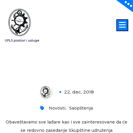
Skoči
na
sadržaj
UPLS poslovi i usluge
Obaveštenje: redovno zasedanje
Skupštine udruženja
profesionalnih lađara Srbije
22, dec, 2018
0
Novosti
,
Saopštenja
Obaveštavamo sve lađare kao i sve zainteresovane da će
se redovno zasedanje Skupštine udruženja