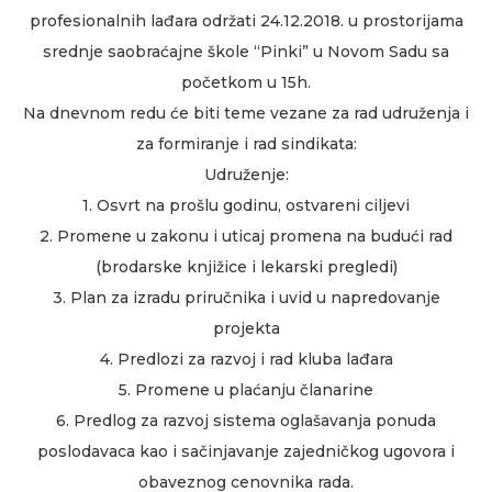
profesionalnih lađara održati 24.12.2018. u prostorijama
srednje saobraćajne škole “Pinki” u Novom Sadu sa
početkom u 15h.
Na dnevnom redu će biti teme vezane za rad udruženja i
za formiranje i rad sindikata:
Udruženje:
1. Osvrt na prošlu godinu, ostvareni ciljevi
2. Promene u zakonu i uticaj promena na budući rad
(brodarske knjižice i lekarski pregledi)
3. Plan za izradu priručnika i uvid u napredovanje
projekta
4. Predlozi za razvoj i rad kluba lađara
5. Promene u plaćanju članarine
6. Predlog za razvoj sistema oglašavanja ponuda
poslodavaca kao i sačinjavanje zajedničkog ugovora i
obaveznog cenovnika rada.