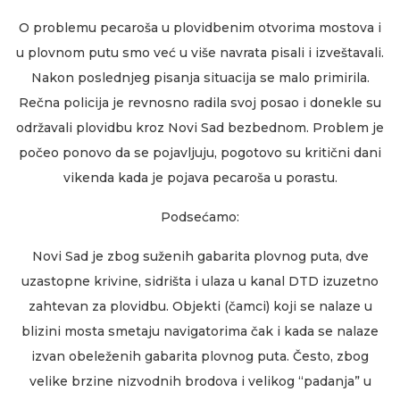
O problemu pecaroša u plovidbenim otvorima mostova i
u plovnom putu smo već u više navrata pisali i izveštavali.
Nakon poslednjeg pisanja situacija se malo primirila.
Rečna policija je revnosno radila svoj posao i donekle su
održavali plovidbu kroz Novi Sad bezbednom. Problem je
počeo ponovo da se pojavljuju, pogotovo su kritični dani
vikenda kada je pojava pecaroša u porastu.
Podsećamo:
Novi Sad je zbog suženih gabarita plovnog puta, dve
uzastopne krivine, sidrišta i ulaza u kanal DTD izuzetno
zahtevan za plovidbu. Objekti (čamci) koji se nalaze u
blizini mosta smetaju navigatorima čak i kada se nalaze
izvan obeleženih gabarita plovnog puta. Često, zbog
velike brzine nizvodnih brodova i velikog “padanja” u