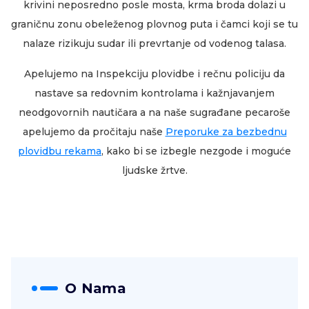
krivini neposredno posle mosta, krma broda dolazi u
graničnu zonu obeleženog plovnog puta i čamci koji se tu
nalaze rizikuju sudar ili prevrtanje od vodenog talasa.
Apelujemo na Inspekciju plovidbe i rečnu policiju da
nastave sa redovnim kontrolama i kažnjavanjem
neodgovornih nautičara a na naše sugrađane pecaroše
apelujemo da pročitaju naše
Preporuke za bezbednu
plovidbu rekama
, kako bi se izbegle nezgode i moguće
ljudske žrtve.
O Nama