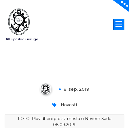
Skoči
na
sadržaj
UPLS poslovi i usluge
Pecanje opasno po život – Novi
Sad 08.09.2019.
8, sep, 2019
0
Novosti
FOTO: Plovidbeni prolaz mosta u Novom Sadu
08.09.2019.