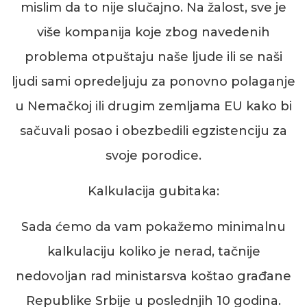
mislim da to nije slučajno.
Na žalost, sve je
više kompanija koje zbog navedenih
problema otpuštaju naše ljude ili se
naši
ljudi sami opredeljuju za ponovno polaganje
u Nemačkoj ili drugim zemljama EU
kako bi
sačuvali posao i obezbedili egzistenciju za
svoje porodice.
Kalkulacija gubitaka:
Sada ćemo da vam pokažemo minimalnu
kalkulaciju koliko je nerad,
tačnije
nedovoljan rad
ministarsva koštao građane
Republike Srbije u poslednjih 10 godina.