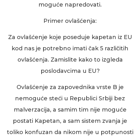
moguće napredovati.
Primer ovlašćenja:
Z
a ovlašćenje koje poseduje kapetan iz EU
kod nas je potrebno imati
čak
5
različitih
ovlašćenja. Zamislite kako to izgleda
poslodavcima u EU?
Ovlašćenje za zapovednika vrste B je
nemoguće steći u Republici Srbiji bez
malverzacija, a samim tim nije moguće
postati Kapetan,
a sam sistem zvanja je
toliko konfuzan da nikom nije u potpunosti