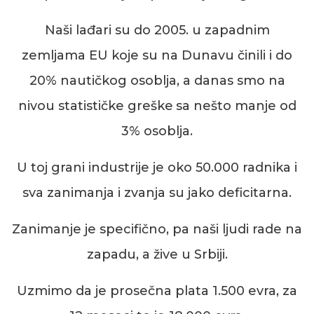
N
aši lađari
su
do 2005. u zapadnim
zemljama EU koje su na Dunavu činili i do
20% nautičkog osoblja, a danas smo
na
nivou
statističk
e
grešk
e
sa nešto manje od
3%
osoblja.
U toj grani industrije je oko 50.000 radnika i
sva
zanimanja
i zvanja
su jako deficitarna.
Zanimanje je specifično, pa
naši
ljudi rade na
zapadu, a žive u Srbiji.
Uzmimo da je prosečna plata 1.500 e
vra
, za