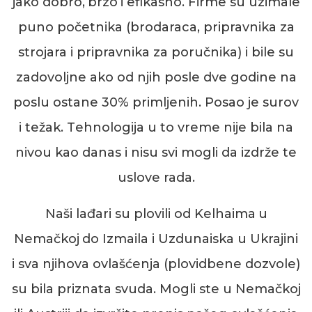
jako dobro,
brzo
i efikasno. Firme su uzimale
puno početnika (brodaraca, pripravnika za
strojara i pripravnika za poručnika) i bile su
zadovoljne ako od njih posle dve godine na
poslu ostane 30% primljenih. Posao je surov
i težak.
T
ehnologija u to vreme nije bila na
nivou kao danas i nisu svi mogli da izdrže te
uslove rada.
Naši lađari su plovili od Kelhaima
u
Nemačkoj
do Izmaila i Uzdunaiska
u Ukrajini
i sva njihova ovlašćenja
(plovidbene dozvole)
su bila priznat
a
svuda. Mogli ste u Nemačkoj