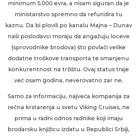
minimum
5.000 evra, a nisam siguran da je
ministarstvo spremno da refundira
tu
kaznu.
Da bi plovili po kanalu Majna – Dunav
naši poslodavci moraju da angažuju loceve
(sprovodnike brodova) što povlači velike
dodatne troškove transporta te smanjenu
konkurentnost na tržištu.
Ov
aj status traje
već osam godina, neverovatno zar ne.
Samo za informaciju, najveća kompanija za
rečna krstarenja u svetu Viking
C
ruises, ne
prima u radni odnos radnike koji imaju
brodarsku knjižicu izdatu u Republici Srbiji,