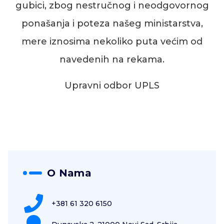
gubici, zbog nestručnog i neodgovornog
ponašanja i poteza našeg ministarstva,
mere iznosima nekoliko puta većim od
navedenih
na rekama
.
Upravni odbor UPLS
O Nama
+381 61 320 6150