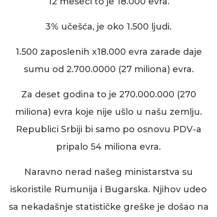
12 meseci to je 18.000
evra
.
3% učešća, je oko 1.500 ljudi.
1.500 zaposlenih x18.000 e
vra
zarade daje
sumu od 2.700.0000 (27 miliona) evra.
Za deset godina to je 270.000.000 (270
miliona) evra koje nije ušlo u našu zemlju.
Republici Srbiji bi samo po osnovu PDV-a
pripalo 54 miliona evra.
Naravno nerad našeg ministarstva su
iskoristile Rumunija i Bugarska. Njihov udeo
sa nekadašnje statističke greške je došao na