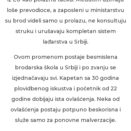
loše prevodioce, a zaposleni u ministarstvu
su brod videli samo u prolazu, ne konsultuju
struku i urušavaju kompletan sistem
lađarstva u Srbiji.
Ovom promenom postaje besmislena
brodarska škola u Srbiji i po zvanju se
izjednačavaju svi. Kapetan sa 30 godina
plovidbenog iskustva i početnik od 22
godine dobijaju ista ovlašćenja. Neka od
ovlašćenja postaju potpuno beskorisna i
služe samo za ponovne malverzacije.