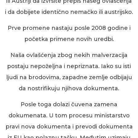
ili Austriji da izvršite prepis našeg ovlašćenja
i da dobijete identično nemačko ili austrijsko.
Prve promene nastaju posle 2008 g
odine
i
početka primene novih uredbi.
Naša ovlašćenja zbog nekih malverzacija
postaju nepoželjna i nepriznata. Iako su isti
ljudi na brodovima, zapadne zemlje odbijaju
da nostrifikuju njihova dokumenta.
Posle toga dolazi čuvena zamena
dokumenata. U tom procesu ministarstvo
pravi nova dokumenta i prevodi dokumenta
iz EU kao polaznu tačku. Međutim uzimaju