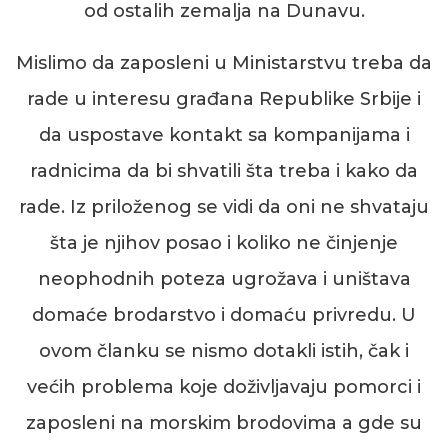
od ostalih zemalja na Dunavu.
Misli
m
o da zaposleni u Ministarstvu treba da
rade u interesu građana Republike Srbije i
da uspostave kontakt sa kompanijama i
radnicima da bi shvatili šta treba
i kako
da
rade. Iz priloženog se vidi da oni ne shvataju
šta je njihov posao
i koliko ne činjenje
neophodnih poteza ugrožava i uništava
domaće brodarstvo i domaću privredu. U
ovom članku se nismo dotakli istih, čak i
većih problema koje doživljavaju pomorci i
zaposleni na morskim brodovima a gde su