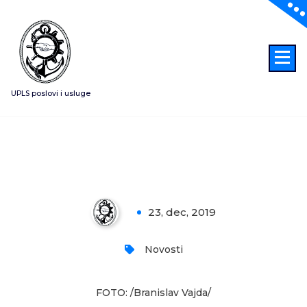
Skoči
na
sadržaj
UPLS poslovi i usluge
Koliko košta nerad ministarstva?
23, dec, 2019
0
Novosti
FOTO: /Branislav Vajda/