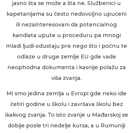
jasno šta se može a šta ne.
Službenici u
kapetanijama su često nedovoljno upućeni
ili nezainteresovani da potencialnog
kandiata upute u proceduru pa mnogi
mladi ljudi odustaju pre nego što i počnu t
e
odlaze u druge zemlje EU gde vade
neophodna dokumenta i kasnije polažu za
viša zvanja.
Mi smo jedina zemlja u Evropi gde neko ide
četiri godine u školu i završava školu bez
ikakvog
zvanja. To isto zvanje u Mađarskoj
se
dobije posle tri nedelje kursa, a u Rumuniji