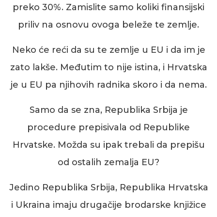
preko 30%. Zamislite samo koliki finansijski
priliv na osnovu ovoga beleže te zemlje.
Neko će reći da su te zemlje u EU i da im je
zato lakše. Međutim to nije istina, i Hrvatska
je u EU pa njihovih radnika skoro i da nema.
Samo da
se
zn
a,
Republika Srbija je
procedure prepisivala od Republike
Hrvatske. Možda su ipak trebali da prepišu
od ostalih zemalja EU?
Jedino Republika Srbija, Republika Hrvatska
i Ukraina
imaju drugačije brodarske knjižice