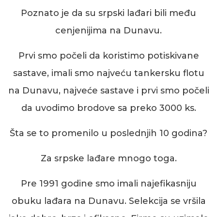
Poznato je da su srpski lađari bili među
cenjenijima na Dunavu.
Prvi smo počeli da koristimo potiskivane
sastave, imali smo najveću tankersku flotu
na Dunavu, najveće sastave i prvi smo počeli
da uvodimo brodove sa preko 3000 ks.
Šta se to promenilo u poslednjih 10 godina?
Za srpske lađare mnogo toga.
Pre 1991 g
odine
smo imali najefikasniju
obuku lađara na Dunavu. Selekcija se vršila