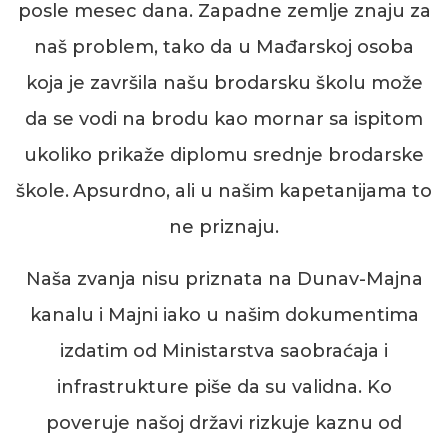
posle mesec dana. Zapadne zemlje znaju za
naš problem, tako da u Mađarskoj osoba
koja je završila
našu
brodarsku školu može
da se vodi na brodu kao mornar sa ispitom
ukoliko prikaže diplomu srednje brodarske
škole.
A
psurdno, ali u našim kapetanijama to
ne priznaju.
Naša zvanja nisu priznata na Dunav-Majna
kanalu i Majni iako u našim dokumentima
izdatim od Ministarstva saobraćaja i
infrastrukture piše da su validna. Ko
poveruje našoj državi rizkuje kaznu od