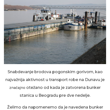
Snabdevanje brodova pogonskim gorivom, kao
najvažnija aktivnost u transport robe na Dunavu je
otežano
od kada je zatvorena bunker
značajno
stanica u Beogradu pre dve nedelje.
Želimo da napomenemo
da je navedena bunker