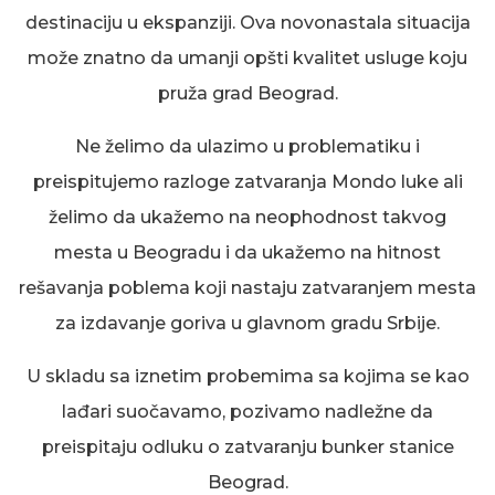
destinaciju u ekspanziji. Ova novonastala situacija
može znatno da umanji opšti kvalitet usluge koju
pruža grad Beograd.
Ne želimo da ulazimo u problematiku i
preispitujemo razloge zatvaranja Mondo luke ali
želimo da ukažemo na neophodnost takvog
mesta u Beogradu i da ukažemo na hitnost
rešavanja poblema koji nastaju zatvaranjem mesta
za izdavanje goriva u glavnom gradu Srbije.
U skladu sa iznetim
probemima sa kojima se kao
lađari suočavamo
, pozivamo nadležne da
preispitaju odluku o zatvaranju bunker stanice
Beograd.