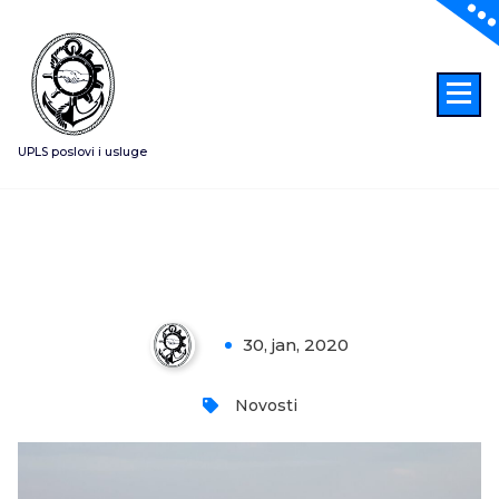
Skoči
na
sadržaj
UPLS poslovi i usluge
Problem privremenog zatvaranja
Bunker stanice Beograd
30, jan, 2020
0
Novosti