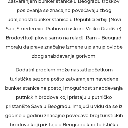
Zatvaranjem bunker stanice u Beogradu troškovi
poslovanja se značajno
povećavaju zbog
udaljenosti bunker stanica u
Republici Srbiji (Novi
Sad, Smederevo, Prahovo
i
uskoro Veliko Gradište).
Brodovi koji plove samo na relaciji Ram – Beograd,
moraju da prave značajne izmene u planu plovidbe
zbog snabdevanja gorivom.
Dodatni problem
može nastati početkom
turističke sezone po
što zatvaranjem navedene
bunker stanice ne postoji mogućnost snabdevanja
putničkih brodova koji pristaju u putničko
pristanište Sava u Beogradu. Imajući u vidu da se iz
godine u godinu značajno povećava broj turističkih
brodova koji pristaju u Beogradu kao turističku