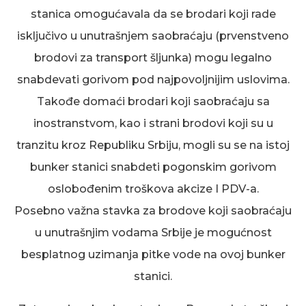
stanica omogućavala da se brodari koji rade
isključivo u unutrašnjem saobraćaju (prvenstveno
brodovi za transport šljunka
) mogu legalno
snabdevati
gorivom
pod najpovoljnijim uslovima.
Takođe domaći brodari koji saobraćaju sa
inostranstvom, kao
i
stra
ni
brodovi koji su u
tranzitu kroz Republiku Srbiju, mogli su se na istoj
bunker stanici snabdeti pogonskim gorivom
oslobođenim troškova akcize I PDV-a.
Posebno važna stavka za brodove koji saobraćaju
u unutrašnjim vodama Srbije je mogućnost
besplatnog uzimanja pitke vode na ovoj bunker
stanici.