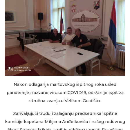
Nakon odlaganja martovskog ispitnog roka usled
pandemije izazvane virusom COVID19, održan je ispit za
stručna zvanja u Velikom Gradištu.
Zahvaljujući trudu i zalaganju predsednika ispitne
komisije kapetana Milijana Anđelkovića i našeg redovnog
člana Stevana Mikića, ispit je održan u zgradi Skupštine