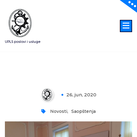
Skoči
na
sadržaj
UPLS poslovi i usluge
Održan ispit za stručna zvanja u
Velikom Gradištu
26, jun, 2020
0
Novosti
,
Saopštenja