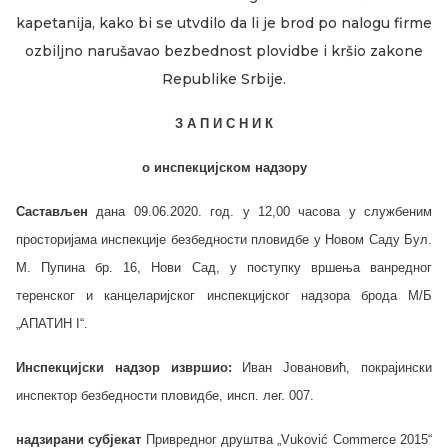
kapetanija, kako bi se utvdilo da li je brod po nalogu firme
ozbiljno narušavao bezbednost plovidbe i kršio zakone
Republike Srbije.
З А П И С Н И К
о инспекцијском надзору
Састављен
дана
09.06
.20
20
. год. у
12
,
0
0 часова
у службеним
просторијама инспекције безбедности пловидбе
у Новом Саду Бул.
М. Пупина бр. 16, Нови Сад,
у поступку вршења ванредног
теренског и канцеларијског инспекцијског надзора брода М/Б
„
АПАТИН
I“
.
Инспекцијски надзор извршио:
Иван Јовановић, покрајински
инспектор безбедности пловидбе, инсп. лег. 007.
надзирани субјекат
Привредног друштва
„Vuković Commerce 2015“