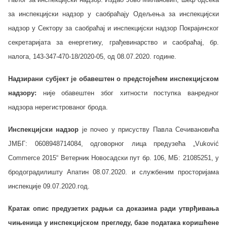
за инспекцијски надзор у саобраћају Одељења за инспекцијски
надзор у Сектору за саобраћај и инспекцијски надзор Покрајинског
секретаријата за енергетику, грађевинарство и саобраћај, бр.
налога,
143-347-470-18/2020-0
5
, од 08.07.2020. године
.
Надзирани субјект је обавештен о предстојећем инспекцијском
надзору:
није обавештен због хитности поступка ванредног
надзора нерегистрованог брода.
Инспекцијски надзор
је почео у присуству
Павла Сечивановића
ЈМБГ: 0608948714084,
одговорног лица предузећа
„Vuković
Commerce 2015“
Ветерник Новосадски пут бр. 106, МБ: 21085251, у
бродоградилишту Апатин 08.07.2020. и службеним просторијама
инспекције 09.07.2020.год.
Кратак опис предузетих радњи са доказима ради утврђивања
чињеница у инспекцијском прегледу, базе података коришћене