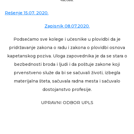
Rešenje 15.07. 2020.
Zapisnik 08.07.2020.
Podsećamo sve kolege i učesnike u plovidbi da je
pridržavanje zakona o radu i zakona o plovidbi osnova
kapetanskog poziva. Uloga zapovednika je da se stara o
bezbednosti broda i ljudi i da poštuje zakone koji
prvenstveno služe da bi se sačuvali životi, izbegla
materijalna šteta, sačuvala radna mesta i sačuvalo
dostojanstvo profesije.
UPRAVNI ODBOR UPLS