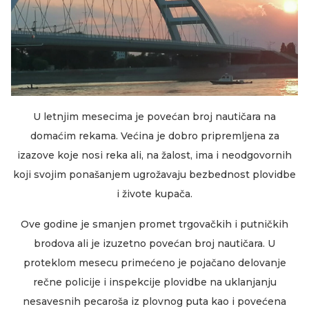
U letnjim mesecima je povećan broj nautičara na
domaćim rekama. Većina je dobro pripremljena za
izazove koje nosi reka ali, na žalost, ima i neodgovornih
koji svojim ponašanjem ugrožavaju bezbednost plovidbe
i živote kupača.
Ove godine je smanjen promet trgovačkih i putničkih
brodova ali je izuzetno povećan broj nautičara. U
proteklom mesecu primećeno je pojačano delovanje
rečne policije i inspekcije plovidbe na uklanjanju
nesavesnih pecaroša iz plovnog puta kao i povećena