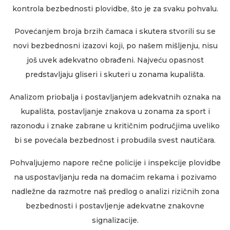
kontrola bezbednosti plovidbe, što je za svaku pohvalu.
Povećanjem broja brzih čamaca i skutera stvorili su se
novi bezbednosni izazovi koji, po našem mišljenju, nisu
još uvek adekvatno obrađeni. Najveću opasnost
predstavljaju gliseri i skuteri u zonama kupališta.
Analizom priobalja i postavljanjem adekvatnih oznaka na
kupališta, postavljanje znakova u zonama za sport i
razonodu i znake zabrane u kritičnim područjima uveliko
bi se povećala bezbednost i probudila svest nautičara.
Pohvaljujemo napore rečne policije i inspekcije plovidbe
na uspostavljanju reda na domaćim rekama i pozivamo
nadležne da razmotre naš predlog o analizi rizičnih zona
bezbednosti i postavljenje adekvatne znakovne
signalizacije.