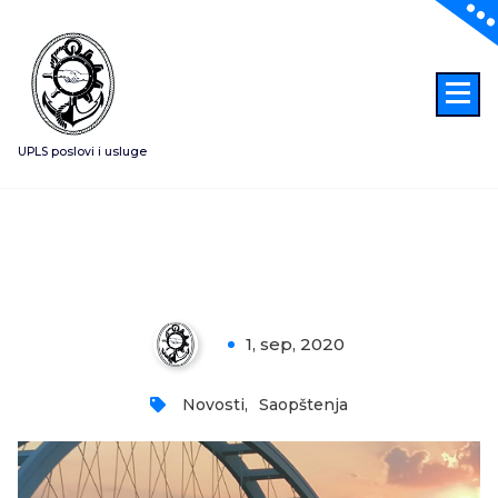
Skoči
na
sadržaj
UPLS poslovi i usluge
Pojačana inspekcijska kontrola
nautičara u Novom Sadu
1, sep, 2020
0
Novosti
,
Saopštenja