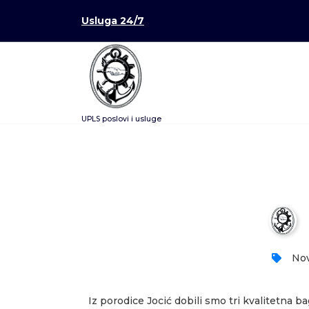
Skoči
Usluga 24/7
na
sadržaj
UPLS poslovi i usluge
In memoriam – Danilo Jocić
Nov
Iz porodice Jocić dobili smo tri kvalitetna b