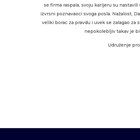
se firma raspala, svoju karijeru su nastavili
izvrsni poznavaoci svoga posla. Nažalost, Da
veliki borac za pravdu i uvek se zalagao za 
nepokolebljiv takav je 
Udruženje prof