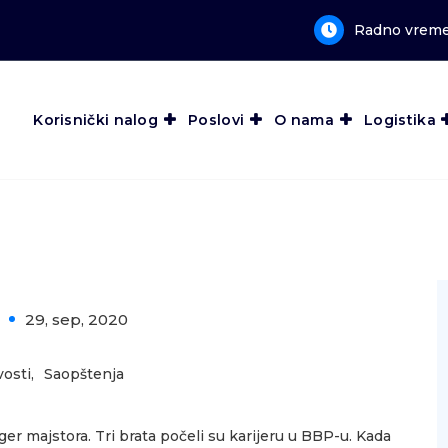
Radno vreme:
Korisnički nalog
Poslovi
O nama
Logistika
29, sep, 2020
0
osti
,
Saopštenja
ager majstora. Tri brata počeli su karijeru u BBP-u. Kada