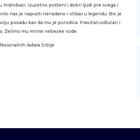
 u Hidrobazi. Izuzetno pošteni i dobri ljudi pre svega i
nilo nas je napusti nenadano i otišao u legendu. Bio je
svoju posadu kao da mu je porodica. Pravičan,odlučan i
bio. Želimo mu mirne nebeske vode.
esionalnih lađara Srbije