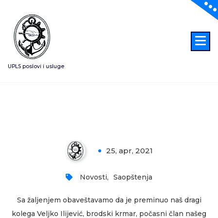
Skoči
na
sadržaj
UPLS poslovi i usluge
IN MEMORIAM – Veljko Ilijević
25, apr, 2021
0
Novosti
,
Saopštenja
Sa žaljenjem obaveštavamo da je preminuo naš dragi
kolega Veljko Ilijević, brodski krmar, počasni član našeg