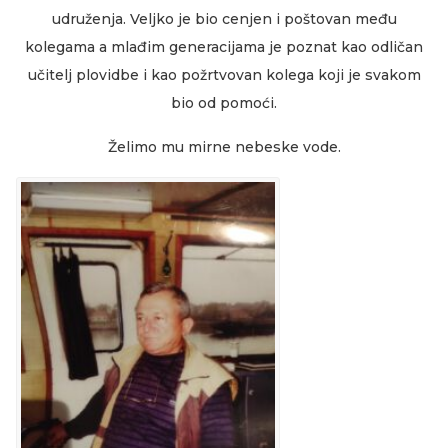
udruženja. Veljko je bio cenjen i poštovan među
kolegama a mlađim generacijama je poznat kao odličan
učitelj plovidbe i kao požrtvovan kolega koji je svakom
bio od pomoći.
Želimo mu mirne nebeske vode.